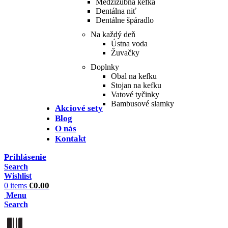
Medzizubná kefka
Dentálna niť
Dentálne špáradlo
Na každý deň
Ústna voda
Žuvačky
Doplnky
Obal na kefku
Stojan na kefku
Vatové tyčinky
Bambusové slamky
Akciové sety
Blog
O nás
Kontakt
Prihlásenie
Search
Wishlist
€
0.00
0
items
Menu
Search