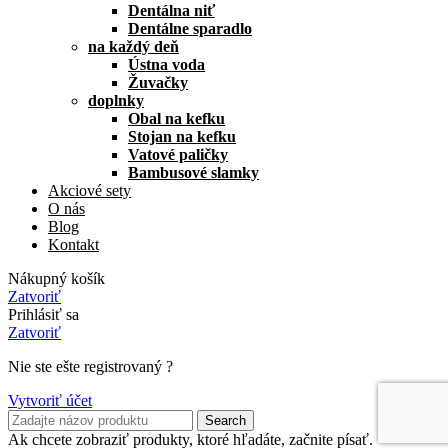
Dentálna niť
Dentálne sparadlo
na každý deň
Ústna voda
Žuvačky
doplnky
Obal na kefku
Stojan na kefku
Vatové paličky
Bambusové slamky
Akciové sety
O nás
Blog
Kontakt
Nákupný košík
Zatvoriť
Prihlásiť sa
Zatvoriť
Nie ste ešte registrovaný ?
Vytvoriť účet
Search
Ak chcete zobraziť produkty, ktoré hľadáte, začnite písať.