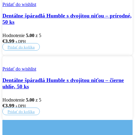
Pridať do wishlist
Dentálne špáradlá Humble s dvojitou niťou – prírodné,
50 ks
Hodnotenie
5.00
z 5
€
3.99
s DPH
Pridať do košíka
Pridať do wishlist
Dentálne špáradlá Humble s dvojitou niťou – čierne
uhlie, 50 ks
Hodnotenie
5.00
z 5
€
3.99
s DPH
Pridať do košíka