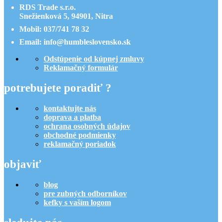
RDS Trade s.r.o.
Snežienková 5, 94901, Nitra
Mobil: 037/741 78 32
Email: info@humbleslovensko.sk
Odstúpenie od kúpnej zmluvy
Reklamačný formulár
potrebujete poradiť ?
kontaktujte nás
doprava a platba
ochrana osobných údajov
obchodné podmienky
reklamačný poriadok
objaviť
blog
pre zubných odborníkov
kefky s vaším logom