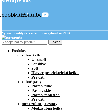
sledujte nás
cebook
Twitter
Youtube
Vytvoril visibly.sk. Všetky práva vyhradené 2023.
Search
Produkty
zubné kefky
Ultrasoft
Sensitive
Soft
Hlavice pre elektrickú kefku
Pre deti
zubné pasty
Pasta v tube
Pasta v skle
Pasta v tabletách
Pre deti
medzizubné priestory
Medzizubná kefka