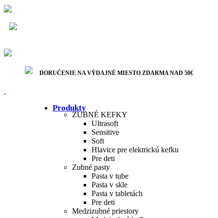
Bezpečná platba
DORUČENIE NA VÝDAJNÉ MIESTO ZDARMA NAD
50€
Rýchle doručenie
DORUČENIE NA VÝDAJNÉ MIESTO ZDARMA NAD 50€
Produkty
ZUBNÉ KEFKY
Ultrasoft
Sensitive
Soft
Hlavice pre elektrickú kefku
Pre deti
Zubné pasty
Pasta v tube
Pasta v skle
Pasta v tabletách
Pre deti
Medzizubné priestory