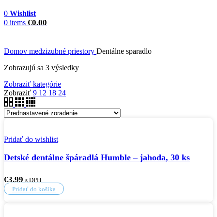
0
Wishlist
€
0.00
0
items
Domov
medzizubné priestory
Dentálne sparadlo
Zobrazujú sa 3 výsledky
Zobraziť kategórie
Zobraziť
9
12
18
24
Pridať do wishlist
Detské dentálne špáradlá Humble – jahoda, 30 ks
€
3.99
s DPH
Pridať do košíka