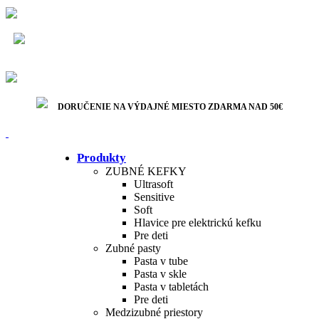
Bezpečná platba
DORUČENIE NA VÝDAJNÉ MIESTO ZDARMA NAD
50€
Rýchle doručenie
DORUČENIE NA VÝDAJNÉ MIESTO ZDARMA NAD 50€
Produkty
ZUBNÉ KEFKY
Ultrasoft
Sensitive
Soft
Hlavice pre elektrickú kefku
Pre deti
Zubné pasty
Pasta v tube
Pasta v skle
Pasta v tabletách
Pre deti
Medzizubné priestory