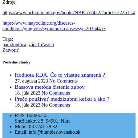
Zdroje:
https://www.ncbi.nlm.nih.gov/books/NBK557422/#article-22251.s4
https://www.mayoclinic.org/diseases-
conditions/gingivitis/symptoms-causes/syc-20354453
Tags:
paradontóza
,
zápaľ ďasien
Zatvoriť
Posledné články
Hodnota RDA. Čo to vlastne znamená ?
27. augusta 2023
No Comments
Bassova metóda čistenia zubov
18. júla 2023
No Comments
Prečo používať medzizubnú kefku a ako ?
16. júla 2023
No Comments
RDS Trade s.r.o.
Snežienková 5, 94901, Nitra
Mobil: 037/741 78 32
Email: info@humbleslovensko.sk