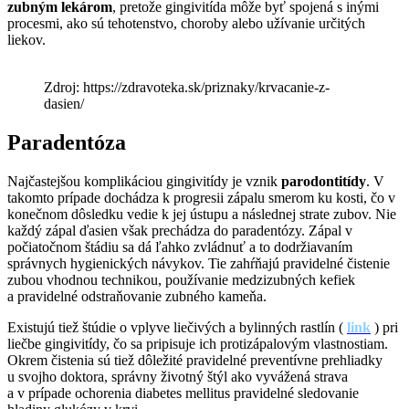
zubným lekárom
, pretože gingivitída môže byť spojená s inými
procesmi, ako sú tehotenstvo, choroby alebo užívanie určitých
liekov.
Zdroj: https://zdravoteka.sk/priznaky/krvacanie-z-
dasien/
Paradentóza
Najčastejšou komplikáciou gingivitídy je vznik
parodontitídy
. V
takomto prípade dochádza k progresii zápalu smerom ku kosti, čo v
konečnom dôsledku vedie k jej ústupu a následnej strate zubov. Nie
každý zápal ďasien však prechádza do paradentózy. Zápal v
počiatočnom štádiu sa dá ľahko zvládnuť a to dodržiavaním
správnych hygienických návykov. Tie zahŕňajú pravidelné čistenie
zubou vhodnou technikou, používanie medzizubných kefiek
a pravidelné odstraňovanie zubného kameňa.
Existujú tiež štúdie o vplyve liečivých a bylinných rastlín (
link
) pri
liečbe gingivitídy, čo sa pripisuje ich protizápalovým vlastnostiam.
Okrem čistenia sú tiež dôležité pravidelné preventívne prehliadky
u svojho doktora, správny životný štýl ako vyvážená strava
a v prípade ochorenia diabetes mellitus pravidelné sledovanie