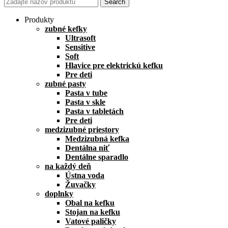
Search
Produkty
zubné kefky
Ultrasoft
Sensitive
Soft
Hlavice pre elektrickú kefku
Pre deti
zubné pasty
Pasta v tube
Pasta v skle
Pasta v tabletách
Pre deti
medzizubné priestory
Medzizubná kefka
Dentálna niť
Dentálne sparadlo
na každý deň
Ústna voda
Žuvačky
doplnky
Obal na kefku
Stojan na kefku
Vatové paličky