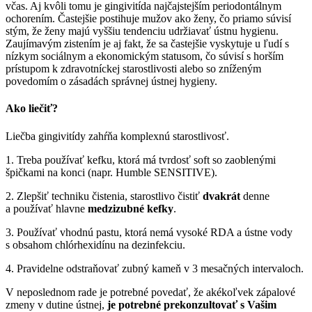
včas. Aj kvôli tomu je gingivitída najčajstejším periodontálnym
ochorením. Častejšie postihuje mužov ako ženy, čo priamo súvisí
stým, že ženy majú vyššiu tendenciu udržiavať ústnu hygienu.
Zaujímavým zistením je aj fakt, že sa častejšie vyskytuje u ľudí s
nízkym sociálnym a ekonomickým statusom, čo súvisí s horším
prístupom k zdravotníckej starostlivosti alebo so zníženým
povedomím o zásadách správnej ústnej hygieny.
Ako liečiť?
Liečba gingivitídy zahŕňa komplexnú starostlivosť.
1. Treba používať kefku, ktorá má tvrdosť soft so zaoblenými
špičkami na konci (napr. Humble SENSITIVE).
2. Zlepšiť techniku čistenia, starostlivo čistiť
dvakrát
denne
a používať hlavne
medzizubné kefky
.
3. Používať vhodnú pastu, ktorá nemá vysoké RDA a ústne vody
s obsahom chlórhexidínu na dezinfekciu.
4. Pravidelne odstraňovať zubný kameň v 3 mesačných intervaloch.
V neposlednom rade je potrebné povedať, že akékoľvek zápalové
zmeny v dutine ústnej,
je potrebné
prekonzultovať s Vašim