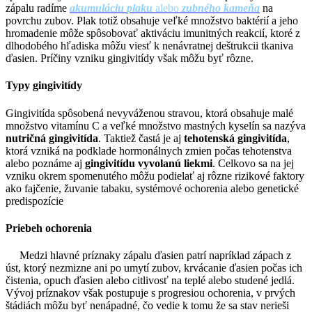
zápalu radíme
akumuláciu
plaku
alebo
zubného kameňa
na
povrchu zubov. Plak totiž obsahuje veľké množstvo baktérií a jeho
hromadenie môže spôsobovať aktiváciu imunitných reakcií, ktoré z
dlhodobého hľadiska môžu viesť k nenávratnej deštrukcii tkaniva
ďasien. Príčiny vzniku gingivitídy však môžu byť rôzne.
Typy gingivitídy
Gingivitída spôsobená nevyváženou stravou, ktorá obsahuje malé
množstvo vitamínu C a veľké množstvo mastných kyselín sa nazýva
nutričná gingivitída
. Taktiež častá je aj
tehotenská gingivitída
,
ktorá vzniká na podklade hormonálnych zmien počas tehotenstva
alebo poznáme aj
gingivitídu vyvolanú liekmi
. Celkovo sa na jej
vzniku okrem spomenutého môžu podielať aj rôzne rizikové faktory
ako fajčenie, žuvanie tabaku, systémové ochorenia alebo genetické
predispozície
Priebeh ochorenia
Medzi hlavné príznaky zápalu ďasien patrí napríklad zápach z
úst, ktorý nezmizne ani po umytí zubov, krvácanie ďasien počas ich
čistenia, opuch ďasien alebo citlivosť na teplé alebo studené jedlá.
Vývoj príznakov však postupuje s progresiou ochorenia, v prvých
štádiách môžu byť nenápadné, čo vedie k tomu že sa stav nerieši