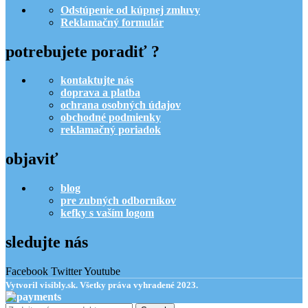
Odstúpenie od kúpnej zmluvy
Reklamačný formulár
potrebujete poradiť ?
kontaktujte nás
doprava a platba
ochrana osobných údajov
obchodné podmienky
reklamačný poriadok
objaviť
blog
pre zubných odborníkov
kefky s vaším logom
sledujte nás
Facebook
Twitter
Youtube
Vytvoril visibly.sk. Všetky práva vyhradené 2023.