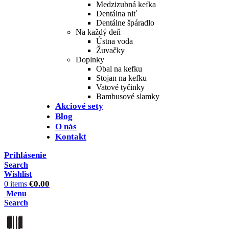
Medzizubná kefka
Dentálna niť
Dentálne špáradlo
Na každý deň
Ústna voda
Žuvačky
Doplnky
Obal na kefku
Stojan na kefku
Vatové tyčinky
Bambusové slamky
Akciové sety
Blog
O nás
Kontakt
Prihlásenie
Search
Wishlist
€
0.00
0
items
Menu
Search