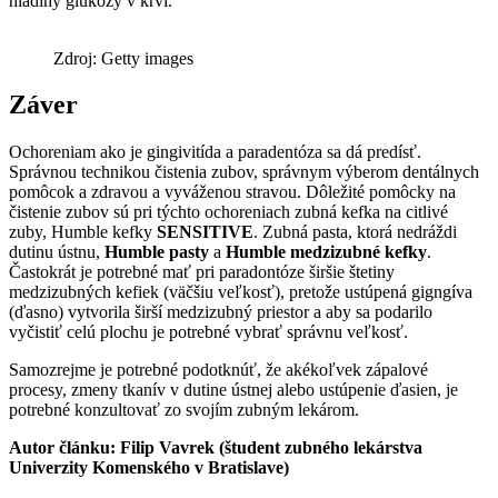
hladiny glukózy v krvi.
Zdroj: Getty images
Záver
Ochoreniam ako je gingivitída a paradentóza sa dá predísť.
Správnou technikou čistenia zubov, správnym výberom dentálnych
pomôcok a zdravou a vyváženou stravou. Dôležité pomôcky na
čistenie zubov sú pri týchto ochoreniach zubná kefka na citlivé
zuby, Humble kefky
SENSITIVE
. Zubná pasta, ktorá nedráždi
dutinu ústnu,
Humble pasty
a
Humble
medzizubné kefky
.
Častokrát je potrebné mať pri paradontóze širšie štetiny
medzizubných kefiek (väčšiu veľkosť), pretože ustúpená gigngíva
(ďasno) vytvorila širší medzizubný priestor a aby sa podarilo
vyčistiť celú plochu je potrebné vybrať správnu veľkosť.
Samozrejme je potrebné podotknúť, že akékoľvek zápalové
procesy, zmeny tkanív v dutine ústnej alebo ustúpenie ďasien, je
potrebné konzultovať zo svojím zubným lekárom.
Autor článku: Filip Vavrek (študent zubného lekárstva
Univerzity Komenského v Bratislave)