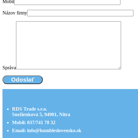
Mobil
Názov firmy
Správa
RDS Trade s.r.o.
Snežienková 5, 94901, Nitra
Mobil: 037/741 78 32
Email: info@humbleslovensko.sk