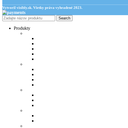
Vytvoril visibly.sk. Všetky práva vyhradené 2023.
Search
Produkty
zubné kefky
Ultrasoft
Sensitive
Soft
Hlavice pre elektrickú kefku
Pre deti
zubné pasty
Pasta v tube
Pasta v skle
Pasta v tabletách
Pre deti
medzizubné priestory
Medzizubná kefka
Dentálna niť
Dentálne sparadlo
na každý deň
Ústna voda
Žuvačky
doplnky