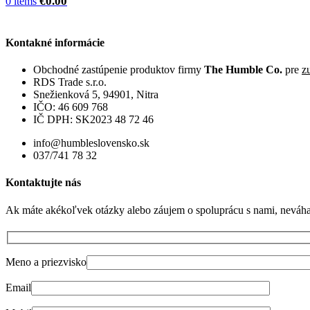
€
0.00
0
items
Kontakné informácie
Obchodné zastúpenie produktov firmy
The Humble Co.
pre
z
RDS Trade s.r.o.
Snežienková 5, 94901, Nitra
IČO: 46 609 768
IČ DPH: SK2023 48 72 46
info@humbleslovensko.sk
037/741 78 32
Kontaktujte nás
Ak máte akékoľvek otázky alebo záujem o spoluprácu s nami, neváha
Meno a priezvisko
Email