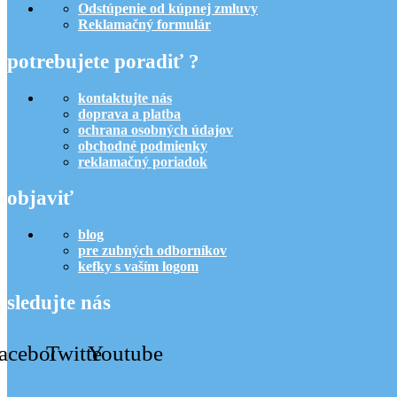
Odstúpenie od kúpnej zmluvy
Reklamačný formulár
potrebujete poradiť ?
kontaktujte nás
doprava a platba
ochrana osobných údajov
obchodné podmienky
reklamačný poriadok
objaviť
blog
pre zubných odborníkov
kefky s vaším logom
sledujte nás
acebook
Twitter
Youtube