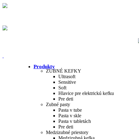
Bezpečná platba
Rýchle doručenie
Produkty
ZUBNÉ KEFKY
Ultrasoft
Sensitive
Soft
Hlavice pre elektrickú kefku
Pre deti
Zubné pasty
Pasta v tube
Pasta v skle
Pasta v tabletách
Pre deti
Medzizubné priestory
Medzizubná kefka