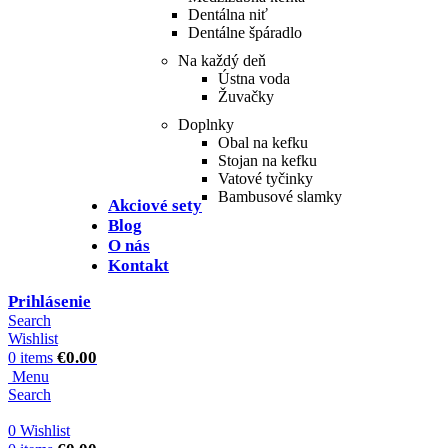
Dentálna niť
Dentálne špáradlo
Na každý deň
Ústna voda
Žuvačky
Doplnky
Obal na kefku
Stojan na kefku
Vatové tyčinky
Bambusové slamky
Akciové sety
Blog
O nás
Kontakt
Prihlásenie
Search
Wishlist
€
0.00
0
items
Menu
Search
0
Wishlist