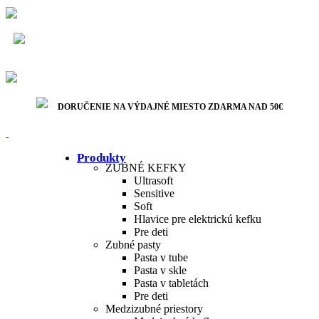
Bezpečná platba
DORUČENIE NA VÝDAJNÉ MIESTO ZDARMA NAD
50€
Rýchle doručenie
DORUČENIE NA VÝDAJNÉ MIESTO ZDARMA NAD 50€
Produkty
ZUBNÉ KEFKY
Ultrasoft
Sensitive
Soft
Hlavice pre elektrickú kefku
Pre deti
Zubné pasty
Pasta v tube
Pasta v skle
Pasta v tabletách
Pre deti
Medzizubné priestory