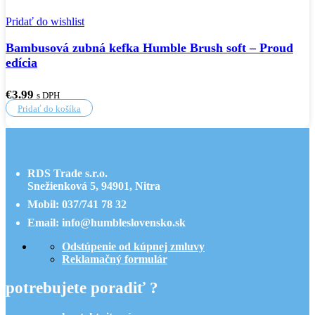
Pridať do wishlist
Bambusová zubná kefka Humble Brush soft – Proud
edícia
€
3.99
s DPH
Pridať do košíka
RDS Trade s.r.o.
Snežienková 5, 94901, Nitra
Mobil: 037/741 78 32
Email: info@humbleslovensko.sk
Odstúpenie od kúpnej zmluvy
Reklamačný formulár
potrebujete poradiť ?