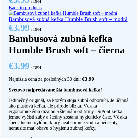
s DPH
Back to products
Bambusová zubná kefka Humble Brush soft – modrá
€
3.99
s DPH
Bambusová zubná kefka
Humble Brush soft – čierna
€
3.99
s DPH
€
3.99
Najnižsia cena za posledných 30 dní:
Svetovo najpredávanejšia bambusová kefka!
Jedinečný originál, za ktorým stoja zubní odborníci. Je účinná
ako plastová kefka, ale prírode blízka. Vďaka
ergonomickému dizajnu a štetinám od firmy DuPont kefka
jemne vyčistí zuby a štetiny zostanú hygienicky čisté. Vďaka
špeciálnemu nylónu, ktorý neabsorbuje vodu a nečistoty,
nemusíte mať obavu o hygienu zubnej kefky.