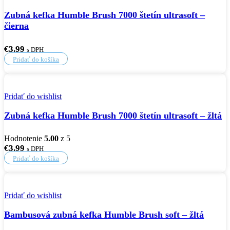
Zubná kefka Humble Brush 7000 štetín ultrasoft –
čierna
€
3.99
s DPH
Pridať do košíka
Pridať do wishlist
Zubná kefka Humble Brush 7000 štetín ultrasoft – žltá
Hodnotenie
5.00
z 5
€
3.99
s DPH
Pridať do košíka
Pridať do wishlist
Bambusová zubná kefka Humble Brush soft – žltá