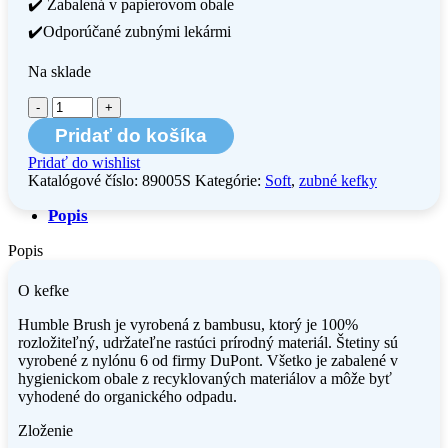
✔️ Zabalená v papierovom obale
✔️Odporúčané zubnými lekármi
Na sklade
množstvo
Bambusová
Pridať do košíka
zubná
kefka
Pridať do wishlist
Humble
Katalógové číslo:
89005S
Kategórie:
Soft
,
zubné kefky
Brush
soft
Popis
–
čierna
Popis
O kefke
Humble Brush je vyrobená z bambusu, ktorý je 100%
rozložiteľný, udržateľne rastúci prírodný materiál. Štetiny sú
vyrobené z nylónu 6 od firmy DuPont. Všetko je zabalené v
hygienickom obale z recyklovaných materiálov a môže byť
vyhodené do organického odpadu.
Zloženie