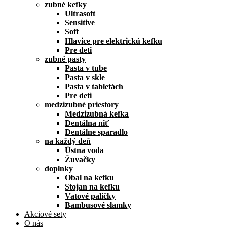
zubné kefky
Ultrasoft
Sensitive
Soft
Hlavice pre elektrickú kefku
Pre deti
zubné pasty
Pasta v tube
Pasta v skle
Pasta v tabletách
Pre deti
medzizubné priestory
Medzizubná kefka
Dentálna niť
Dentálne sparadlo
na každý deň
Ústna voda
Žuvačky
doplnky
Obal na kefku
Stojan na kefku
Vatové paličky
Bambusové slamky
Akciové sety
O nás