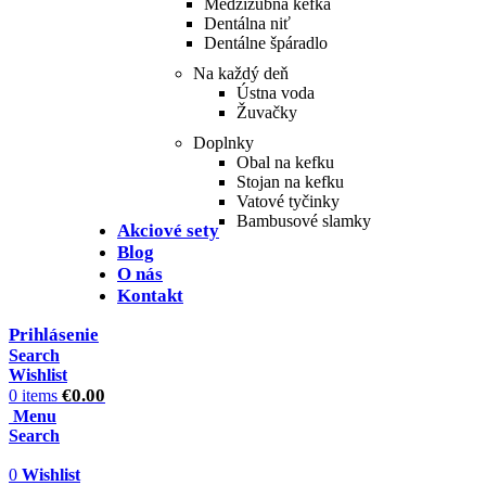
Medzizubná kefka
Dentálna niť
Dentálne špáradlo
Na každý deň
Ústna voda
Žuvačky
Doplnky
Obal na kefku
Stojan na kefku
Vatové tyčinky
Bambusové slamky
Akciové sety
Blog
O nás
Kontakt
Prihlásenie
Search
Wishlist
€
0.00
0
items
Menu
Search
0
Wishlist