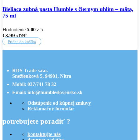
Bieliaca zubná pasta Humble s čiernym uhlím – mäta,
75 ml
Hodnotenie
5.00
z 5
€
3.99
s DPH
Pridať do košíka
RDS Trade s.r.o.
Snežienková 5, 94901, Nitra
Mobil: 037/741 78 32
Email: info@humbleslovensko.sk
Odstúpenie od kúpnej zmluvy
Reklamačný formulár
potrebujete poradiť ?
kontaktujte nás
doprava a platba