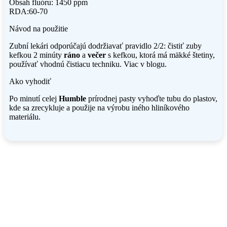
Obsah fluóru: 1450 ppm
RDA:60-70
Návod na použitie
Zubní lekári odporúčajú dodržiavať pravidlo 2/2: čistiť zuby
kefkou 2 minúty
ráno
a
večer
s kefkou, ktorá má mäkké štetiny,
používať vhodnú čistiacu techniku. Viac v blogu.
Ako vyhodiť
Po minutí celej
Humble
prírodnej pasty vyhoďte tubu do plastov,
kde sa zrecykluje a použije na výrobu iného hliníkového
materiálu.