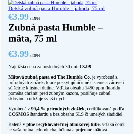
Detská zubná pasta Humble – jahoda, 75 ml
€
3.99
s DPH
Zubná pasta Humble –
mäta, 75 ml
€
3.99
s DPH
€
3.99
Najnižsia cena za posledných 30 dní:
Mätová zubná pasta od The Humble Co.
je vyrobená z
prírodných zložiek, ktoré poskytujú účinné čistenie a zároveň
sú šetrné k ústnej dutine. Vďaka obsahu 1450 ppm fluoridu
pomáha chrániť pred zubným kazom, posilňuje zubnú
sklovinu a udržuje svieži dych.
Vyrobená z
99,4 % prírodných zložiek
, certifikovaná podľa
COSMOS
štandardu a bez obsahu SLS či umelých sladidiel.
Balená v
plne recyklovateľnej hliníkovej tube
, vďaka čomu
je vaša rutina jednoduchá, účinná a príjemne mätová.