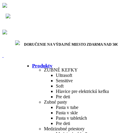
Bezpečná platba
DORUČENIE NA VÝDAJNÉ MIESTO ZDARMA NAD
50€
Rýchle doručenie
DORUČENIE NA VÝDAJNÉ MIESTO ZDARMA NAD 50€
Produkty
ZUBNÉ KEFKY
Ultrasoft
Sensitive
Soft
Hlavice pre elektrickú kefku
Pre deti
Zubné pasty
Pasta v tube
Pasta v skle
Pasta v tabletách
Pre deti
Medzizubné priestory