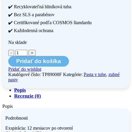
✔️ Recyklovateľná hliníková tuba
✔️ Bez SLS a parabénov
✔️ Certifikované podľa COSMOS štandardu
✔️ Každodenná ochrana
Na sklade
množstvo
Zubná
Pridať do košíka
pasta
Humble
Pridať do wishlist
–
Katalógové číslo:
TP89008F
Kategórie:
Pasta v tube
,
zubné
mäta,
pasty
75
ml
Popis
Recenzie (0)
Popis
Podrobnosti
Exspirácia: 12 mesiacov po otvorení