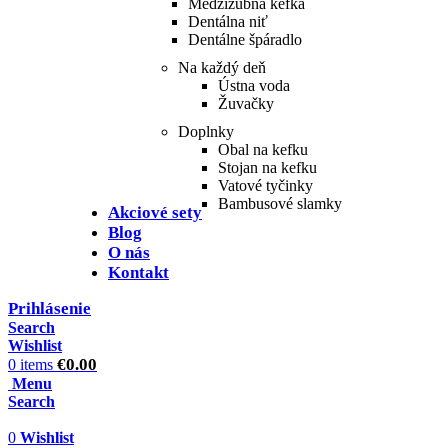
Medzizubná kefka
Dentálna niť
Dentálne špáradlo
Na každý deň
Ústna voda
Žuvačky
Doplnky
Obal na kefku
Stojan na kefku
Vatové tyčinky
Bambusové slamky
Akciové sety
Blog
O nás
Kontakt
Prihlásenie
Search
Wishlist
€
0.00
0
items
Menu
Search
0
Wishlist