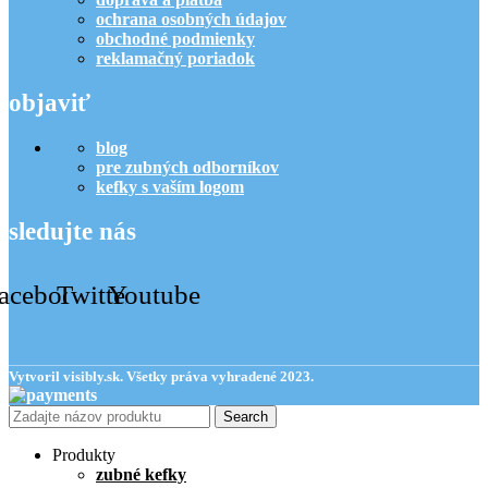
ochrana osobných údajov
obchodné podmienky
reklamačný poriadok
objaviť
blog
pre zubných odborníkov
kefky s vaším logom
sledujte nás
acebook
Twitter
Youtube
Vytvoril visibly.sk. Všetky práva vyhradené 2023.
Search
Produkty
zubné kefky