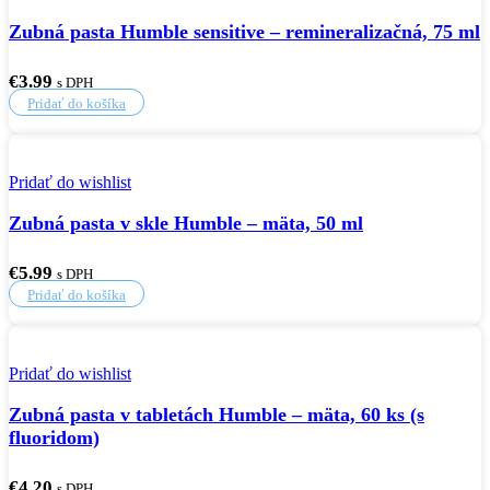
Zubná pasta Humble sensitive – remineralizačná, 75 ml
€
3.99
s DPH
Pridať do košíka
Pridať do wishlist
Zubná pasta v skle Humble – mäta, 50 ml
€
5.99
s DPH
Pridať do košíka
Pridať do wishlist
Zubná pasta v tabletách Humble – mäta, 60 ks (s
fluoridom)
€
4.20
s DPH