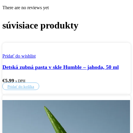
There are no reviews yet
súvisiace produkty
Pridať do wishlist
Detská zubná pasta v skle Humble – jahoda, 50 ml
€
5.99
s DPH
Pridať do košíka