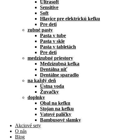
Ultrasoft
Sensitive
Soft
Hlavice pre elektrickú kefku
Pre deti
zubné pasty
Pasta v tube
Pasta v skle
Pasta v tabletách
Pre deti
medzizubné priestory
Medzizubná kefka
Dentálna niť
Dentálne sparadlo
na každý deň
Ústna voda
Žuvačky
doplnky
Obal na kefku
Stojan na kefku
Vatové paličky
Bambusové slamky
Akciové sety
O nás
Blog