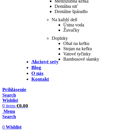
Medzizubná kefka
Dentálna niť
Dentálne špáradlo
Na každý deň
Ústna voda
Žuvačky
Doplnky
Obal na kefku
Stojan na kefku
Vatové tyčinky
Bambusové slamky
Akciové sety
Blog
O nás
Kontakt
Prihlásenie
Search
Wishlist
€
0.00
0
items
Menu
Search
0
Wishlist