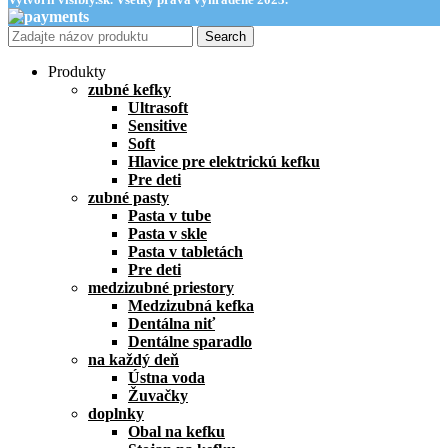
Search
Produkty
zubné kefky
Ultrasoft
Sensitive
Soft
Hlavice pre elektrickú kefku
Pre deti
zubné pasty
Pasta v tube
Pasta v skle
Pasta v tabletách
Pre deti
medzizubné priestory
Medzizubná kefka
Dentálna niť
Dentálne sparadlo
na každý deň
Ústna voda
Žuvačky
doplnky
Obal na kefku