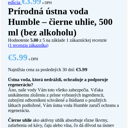
€
3.99
edícia
s DPH
Prírodná ústna voda
Humble – čierne uhlie, 500
ml (bez alkoholu)
Hodnotenie
5.00
z 5 na základe
1
zákazníckej recenzie
(
1
recenzia zákazníka)
€
5.99
s DPH
€
5.99
Najnižsia cena za posledných 30 dní:
Ústna voda, ktorá nedráždi, ochraňuje a podporuje
regeneráciu?
Áno, naše vody Vám toto všetko zabezpečia. Vďaka
unikátnemu zloženiu z prísne vybraných ingrediencii,
zubnými odborníkmi schválené a štúdiami o použitých
látkach podložené, Vám ústna voda Humble zaručí ochranu a
regeneráciu.
Čierne uhlie
ako aktívny uhlík absorbuje rôzne škvrny,
zafarbenia od kávy, čaju alebo vína, čo dá dôvod na úsmev