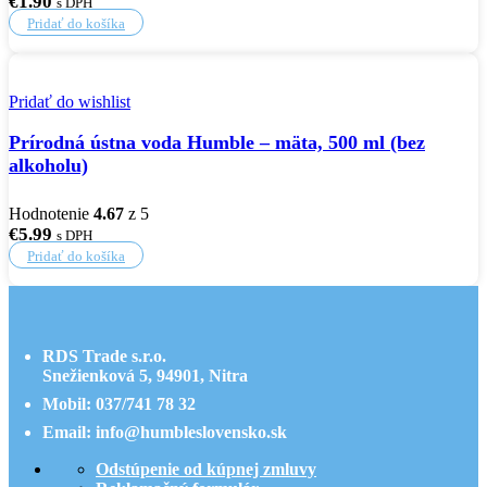
€
1.90
s DPH
Pridať do košíka
Pridať do wishlist
Prírodná ústna voda Humble – mäta, 500 ml (bez
alkoholu)
Hodnotenie
4.67
z 5
€
5.99
s DPH
Pridať do košíka
RDS Trade s.r.o.
Snežienková 5, 94901, Nitra
Mobil: 037/741 78 32
Email: info@humbleslovensko.sk
Odstúpenie od kúpnej zmluvy