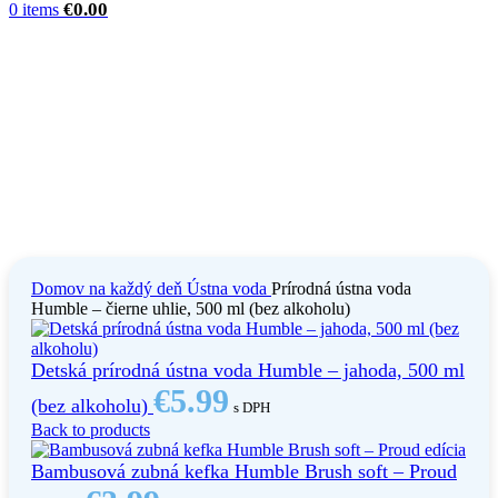
€
0.00
0
items
Domov
na každý deň
Ústna voda
Prírodná ústna voda
Humble – čierne uhlie, 500 ml (bez alkoholu)
Detská prírodná ústna voda Humble – jahoda, 500 ml
€
5.99
(bez alkoholu)
s DPH
Back to products
Bambusová zubná kefka Humble Brush soft – Proud