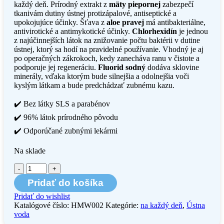
každý deň. Prírodný extrakt z
mäty piepornej
zabezpečí
tkanivám dutiny ústnej protizápalové, antiseptické a
upokojujúce účinky. Šťava z
aloe pravej
má antibakteriálne,
antivirotické a antimykotické účinky.
Chlorhexidín
je jednou
z najúčinnejších látok na znižovanie počtu baktérii v dutine
ústnej, ktorý sa hodí na pravidelné používanie. Vhodný je aj
po operačných zákrokoch, kedy zanecháva ranu v čistote a
podporuje jej regeneráciu.
Fluorid sodný
dodáva sklovine
minerály, vďaka ktorým bude silnejšia a odolnejšia voči
kyslým látkam a bude predchádzať zubnému kazu.
✔️ Bez látky SLS a parabénov
✔️ 96% látok prírodného pôvodu
✔️ Odporúčané zubnými lekármi
Na sklade
množstvo
Prírodná
Pridať do košíka
ústna
voda
Pridať do wishlist
Humble
Katalógové číslo:
HMW002
Kategórie:
na každý deň
,
Ústna
–
voda
čierne