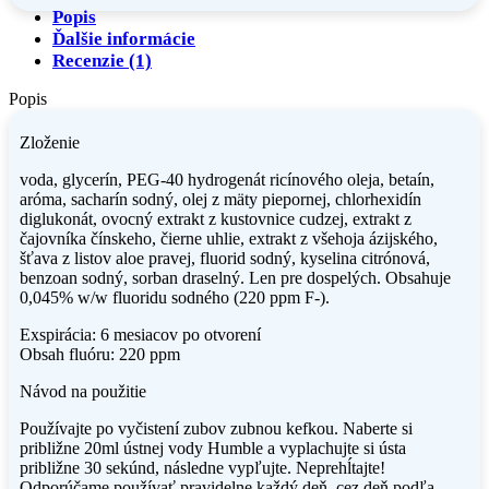
uhlie,
Popis
500
Ďalšie informácie
ml
Recenzie (1)
(bez
alkoholu)
Popis
Zloženie
voda, glycerín, PEG-40 hydrogenát ricínového oleja, betaín,
aróma, sacharín sodný, olej z mäty piepornej, chlorhexidín
diglukonát, ovocný extrakt z kustovnice cudzej, extrakt z
čajovníka čínskeho, čierne uhlie, extrakt z všehoja ázijského,
šťava z listov aloe pravej, fluorid sodný, kyselina citrónová,
benzoan sodný, sorban draselný. Len pre dospelých. Obsahuje
0,045% w/w fluoridu sodného (220 ppm F-).
Exspirácia: 6 mesiacov po otvorení
Obsah fluóru: 220 ppm
Návod na použitie
Používajte po vyčistení zubov zubnou kefkou. Naberte si
približne 20ml ústnej vody Humble a vyplachujte si ústa
približne 30 sekúnd, následne vypľujte. Neprehĺtajte!
Odporúčame používať pravidelne každý deň, cez deň podľa