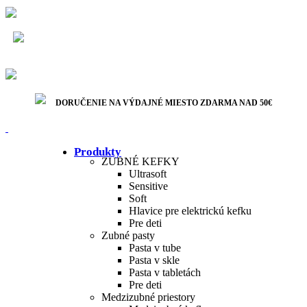
Bezpečná platba
DORUČENIE NA VÝDAJNÉ MIESTO ZDARMA NAD
50€
Rýchle doručenie
DORUČENIE NA VÝDAJNÉ MIESTO ZDARMA NAD 50€
Produkty
ZUBNÉ KEFKY
Ultrasoft
Sensitive
Soft
Hlavice pre elektrickú kefku
Pre deti
Zubné pasty
Pasta v tube
Pasta v skle
Pasta v tabletách
Pre deti
Medzizubné priestory