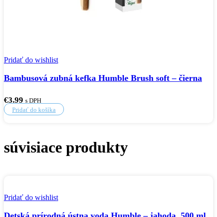
Pridať do wishlist
Bambusová zubná kefka Humble Brush soft – čierna
€
3.99
s DPH
Pridať do košíka
súvisiace produkty
Pridať do wishlist
Detská prírodná ústna voda Humble – jahoda, 500 ml